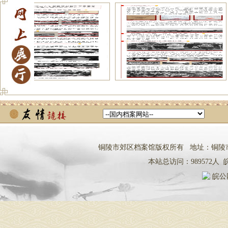
【带您走进铜..
【带您走进铜..
铜陵市郊区档案馆版权所有 地址：铜陵市铜都大道
本站总访问：
989572
人
皖
皖公网